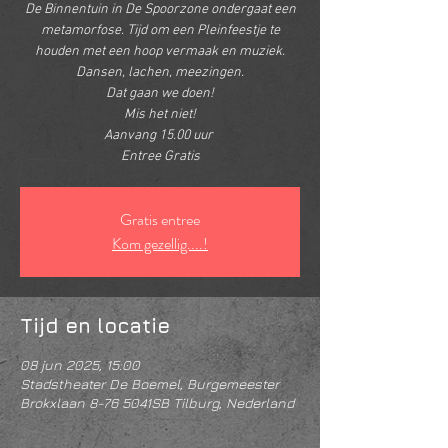
De Binnentuin in De Spoorzone ondergaat een
metamorfose. Tijd om een Pleinfeestje te
houden met een hoop vermaak en muziek.
Dansen, lachen, meezingen.
Dat gaan we doen!
Mis het niet!
Aanvang 15.00 uur
Entree Gratis
Gratis entree
Kom gezellig....!
Tijd en locatie
08 jun 2025, 15:00
Stadstheater De Boemel, Burgemeester
Brokxlaan 8-76 5041SB Tilburg, Nederland