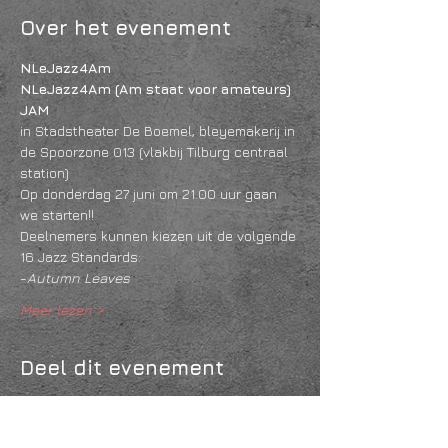
Over het evenement
NLeJazz4Am 
NLeJazz4Am (Am staat voor amateurs) 
JAM
in Stadstheater De Boemel, bleyemakerij in 
de Spoorzone 013 (vlakbij Tilburg centraal 
station)
Op donderdag 27 juni om 21.00 uur gaan 
we starten!!
Deelnemers kunnen kiezen uit de volgende 
16 Jazz Standards:
-
Autumn Leaves
Meer lezen >
Deel dit evenement