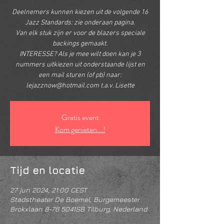
Deelnemers kunnen kiezen uit de volgende 16
Jazz Standards: zie onderaan pagina.
Van elk stuk zijn er voor de blazers speciale
backings gemaakt.
INTERESSE? Als je mee wilt doen kan je 3
nummers uitkiezen uit onderstaande lijst en
een mail sturen (of pb) naar:
Gratis event
Kom genieten...!
Tijd en locatie
27 jun 2024, 21:00 CEST
Stadstheater De Boemel, Burgemeester
Brokxlaan 8-76 5041SB Tilburg, Nederland