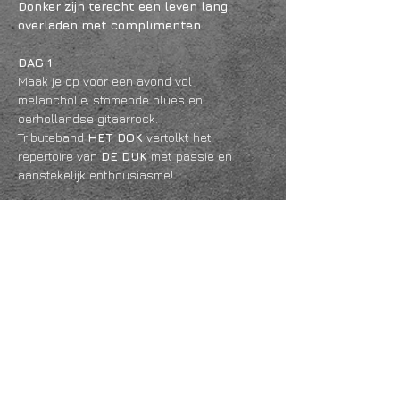
Donker zijn terecht een leven lang 
overladen met complimenten.
DAG 1
Maak je op voor een avond vol 
melancholie, stomende blues en 
oerhollandse gitaarrock.
Tributeband 
HET DOK
 vertolkt het 
repertoire van 
DE DIJK
 met passie en 
aanstekelijk enthousiasme!
Meer lezen >
Deel dit evenement
KVK
18061218
- RSIN
810331573