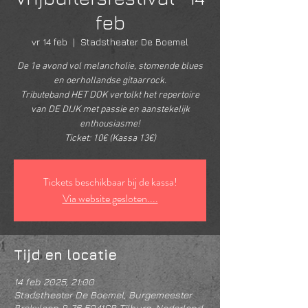
feb
vr 14 feb
  |  
Stadstheater De Boemel
De 1e avond vol melancholie, stomende blues
en oerhollandse gitaarrock.
Tributeband HET DOK vertolkt het repertoire
van DE DIJK met passie en aanstekelijk
enthousiasme!
Ticket: 10€ (Kassa 13€)
Tickets beschikbaar bij de kassa!
Via website gesloten....
Tijd en locatie
14 feb 2025, 21:00
Stadstheater De Boemel, Burgemeester
Brokxlaan 8-76 5041SB Tilburg, Nederland