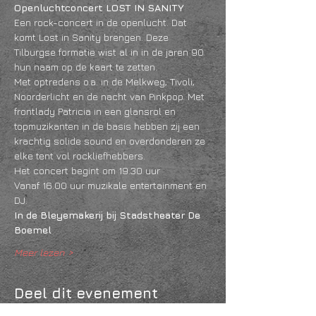
Openluchtconcert LOST IN SANITY
Een rock-concert in de openlucht. Dat 
komt Lost in Sanity brengen. Deze 
Tilburgse formatie wist al in in de jaren 90 
hun naam op de kaart te zetten.
Met optredens o.a. in de Melkweg, Tivoli, 
Noorderlicht en de nacht van Pinkpop. Met 
frontlady Patricia in een glansrol en 
topmuzikanten in de basis hebben zij een 
krachtig solide sound en overdonderen ze 
elke tent vol rockliefhebbers. 
Het concert begint om 19.30 uur
Vanaf 16.00 uur muzikale entertainment en 
DJ.
In de Bleyemakerij bij Stadstheater De 
Boemel
Meer lezen >
Deel dit evenement