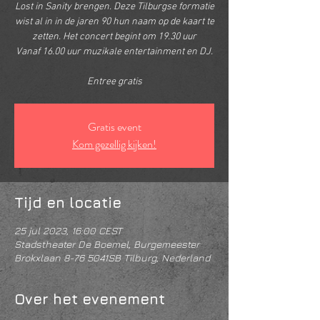
Lost in Sanity brengen. Deze Tilburgse formatie
wist al in in de jaren 90 hun naam op de kaart te
zetten. Het concert begint om 19.30 uur
Vanaf 16.00 uur muzikale entertainment en DJ.
Entree gratis
Gratis event
Kom gezellig kijken!
Tijd en locatie
25 jul 2023, 16:00 CEST
Stadstheater De Boemel, Burgemeester
Brokxlaan 8-76 5041SB Tilburg, Nederland
Over het evenement