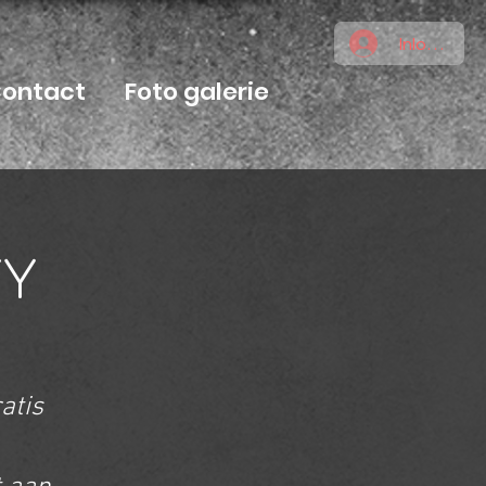
Inloggen
ontact
Foto galerie
TY
atis