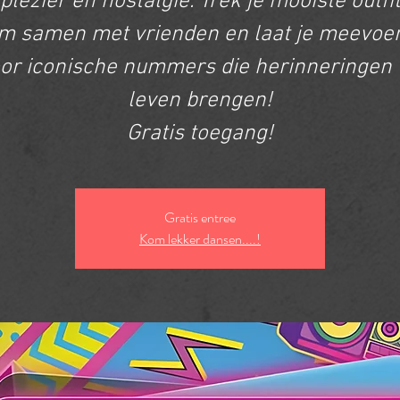
plezier en nostalgie. Trek je mooiste outfit
m samen met vrienden en laat je meevoe
or iconische nummers die herinneringen 
leven brengen!
Gratis toegang!
Gratis entree
Kom lekker dansen....!