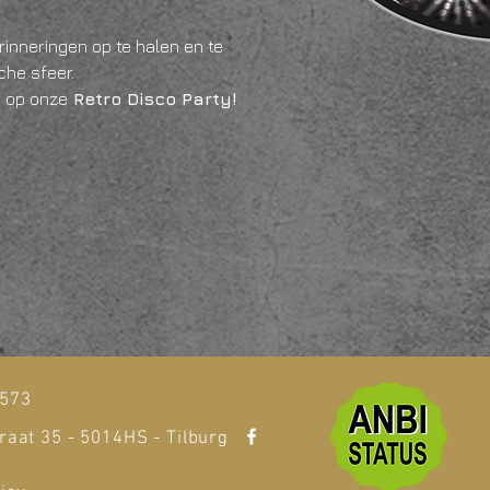
inneringen op te halen en te 
he sfeer. 
n op onze
 Retro Disco Party!
t
1573
raat 35 - 5014HS - Tilburg