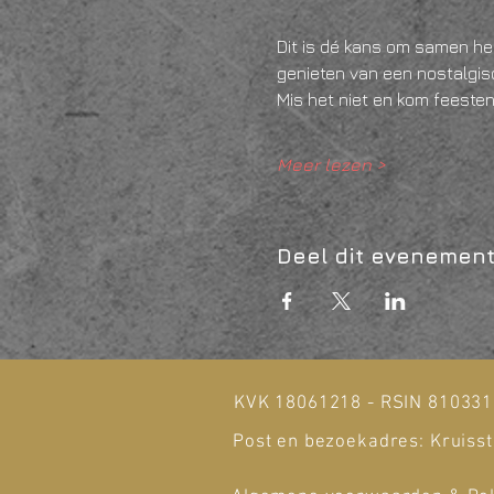
Dit is dé kans om samen her
genieten van een nostalgisc
Mis het niet en kom feeste
Meer lezen >
Deel dit evenemen
KVK 18061218 - RSIN 81033
Post en bezoekadres: Kruisst