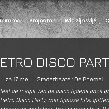
ogramma
Projecten
Wie zijn wij?
C
ETRO DISCO PAR
za 17 mei
  |  
Stadstheater De Boemel
leef de magie van de disco tijdens onze gr
Retro Disco Party, met tijdloze hits, glitter,