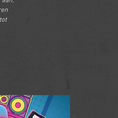
 aan,
ren
tot