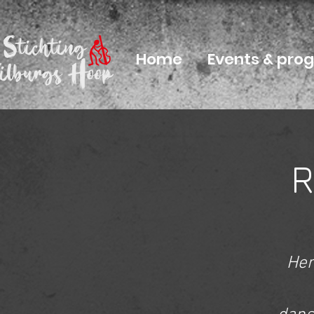
Home
Events & pr
R
Her