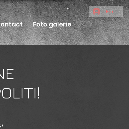
Inloggen
ontact
Foto galerie
NE
OLITI!
!