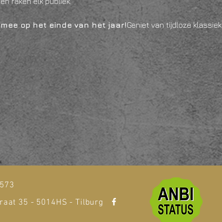
en raken elk publiek.
 mee op het einde van het jaar!
Geniet van tijdloze klassiek
t
1573
raat 35 - 5014HS - Tilburg