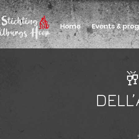
Home
Events & pr

DELL’