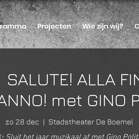
ogramma
Projecten
Wie zijn wij?
C
 SALUTE! ALLA FI
ANNO! met GINO P
zo 28 dec
  |  
Stadstheater De Boemel
✨ Sluit het jaar muzikaal af met Gino Politi