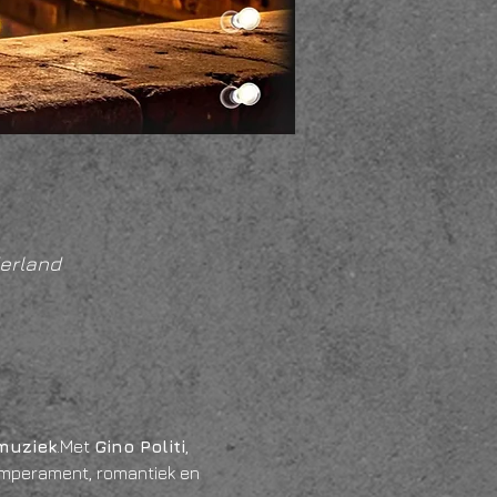
erland
muziek
.Met 
Gino Politi
, 
temperament, romantiek en 