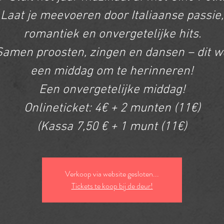
Laat je meevoeren door Italiaanse passie,
romantiek en onvergetelijke hits.
Samen proosten, zingen en dansen – dit w
een middag om te herinneren!
Een onvergetelijke middag!
Onlineticket: 4€ + 2 munten (11€)
(Kassa 7,50 € + 1 munt (11€)
Verkoop via website gesloten...
Tickets te koop bij de deur!