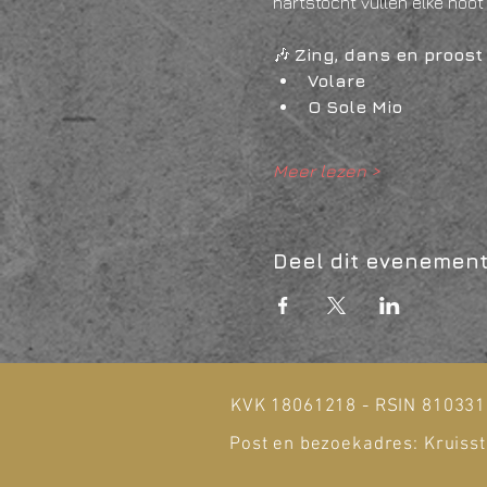
hartstocht vullen elke noot 
🎶 
Zing, dans en proost
Volare
O Sole Mio
Meer lezen >
Deel dit evenemen
KVK 18061218 - RSIN 81033
Post en bezoekadres: Kruisst