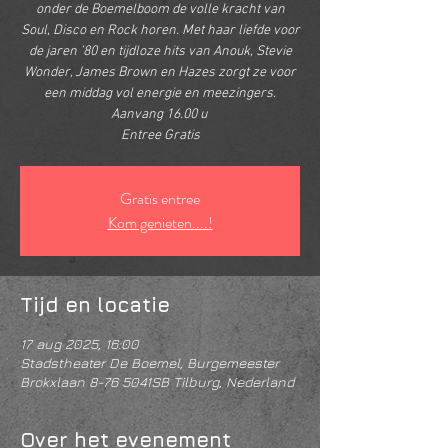
onder de Boemelboom de volle kracht van
Soul, Disco en Rock horen. Met haar liefde voor
de jaren ’80 en tijdloze hits van Anouk, Stevie
Wonder, James Brown en Hazes zorgt ze voor
een middag vol energie en meezingers.
Aanvang 16.00 u
Entree Gratis
Gratis entree
Kom genieten....!
Tijd en locatie
17 aug 2025, 16:00
Stadstheater De Boemel, Burgemeester
Brokxlaan 8-76 5041SB Tilburg, Nederland
Over het evenement