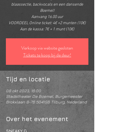
blaassectie, backvocals en een dansende
Boemel!
Aanvang 16.00 uur
VOORDEEL Online ticket: 4€ +2 munten (10€)
Aan de kassa: 7€ + 1 munt (10€)
Verkoop via website gesloten
Tickets te koop bij de deur!
Tijd en locatie
08 okt 2023, 16:00
Stadstheater De Boemel, Burgemeester
Brokxlaan 8-76 5041SB Tilburg, Nederland
Over het evenement
SNEAKY G