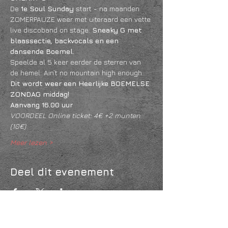
De
 1e Soul Sunday 
start - na maanden 
ZOMERPAUZE weer met uiteraard een vette 
live discoband on stage: 
Sneaky G met 
blaassectie, backvocals en een 
dansende Boemel.
Speelde al 5 keer eerder de sterren van 
de hemel: Ain’t no mountain high enough…
Dit wordt weer een Heerlijke BOEMELSE 
ZONDAG middag!
Aanvang 16.00 uur
VOORDEEL Online ticket: 4€ +2 munten 
(10€) 
Meer lezen >
Deel dit evenement