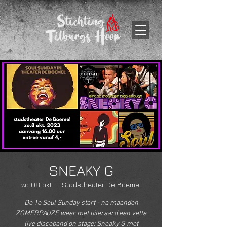
SNEAKY G
zo 08 okt
  |  
Stadstheater De Boemel
De 1e Soul Sunday start - na maanden
ZOMERPAUZE weer met uiteraard een vette
live discoband on stage: Sneaky G met