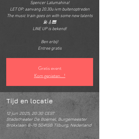
Spencer Latumahina!
LET OP: aanvang 20.30u ivm buitenoptreden
The music train goes on with some new talents
🎤🎸🎹
LINE UP is bekend!
Ben erbij!
Entree gratis
Gratis event
Kom genieten...!
Tijd en locatie
12 jun 2025, 20:30 CEST
Stadstheater De Boemel, Burgemeester
Brokxlaan 8-76 5041SB Tilburg, Nederland