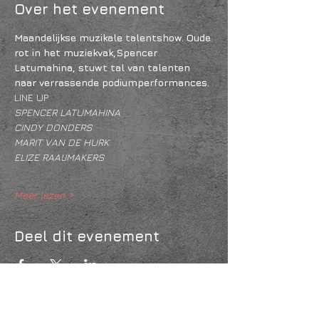
Over het evenement
Maandelijkse muzikale talentshow. Oude 
rot in het muziekvak,Spencer 
Latumahina, stuwt tal van talenten 
naar verrassende podiumperformances.
LINE UP
SPENCER LATUMAHINA 
CINDY DONDERS 
MARIT VAN DE HURK 
ELIZE RAAIJMAKERS 
Meer lezen >
Deel dit evenement
KVK
18061218
- RSIN
810331573