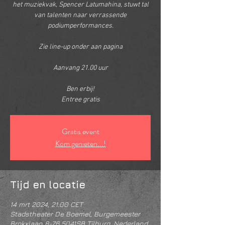
het muziekvak, Spencer Latumahina, stuwt tal
van talenten naar verrassende
podiumperformances.
Zie line-up onder aan pagina
Aanvang 21.00 uur
Ben erbij!
Entree gratis
Gratis event
Kom genieten...!
Tijd en locatie
14 mrt 2024, 21:00 CET
Stadstheater De Boemel, Burgemeester
Brokxlaan 8-76 5041SB Tilburg, Nederland