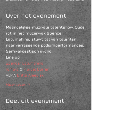
Over het evenement
Maandelijkse muzikale talentshow. Oude 
rot in het muziekvak,Spencer 
Latumahina, stuwt tal van talenten 
naar verrassende podiumperformances.
Semi-akoestisch avond !
Line up:
Spencer Latumahina
Tamara
 & 
Marcel Dorren
ALMA 
Britta Amediek
Meer lezen >
Deel dit evenement