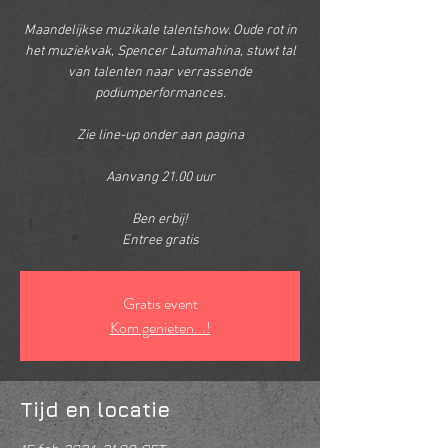
Maandelijkse muzikale talentshow. Oude rot in
het muziekvak, Spencer Latumahina, stuwt tal
van talenten naar verrassende
podiumperformances.
Zie line-up onder aan pagina
Aanvang 21.00 uur
Ben erbij!
Entree gratis
Gratis event
Kom genieten...!
Tijd en locatie