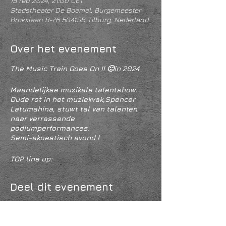
15 feb 2024, 21:00 CET
Stadstheater De Boemel, Burgemeester
Brokxlaan 8-76 5041SB Tilburg, Nederland
Over het evenement
The Music Train Goes On !! 🙂in 2024
Maandelijkse muzikale talentshow.
Oude rot in het muziekvak,Spencer
Latumahina, stuwt tal van talenten
naar verrassende
podiumperformances.
Semi-akoestisch avond !
TOP line up:
SPENCER LATUMAHINA
SAM GROENENBERG
Deel dit evenement
KATHLEEN WILLEMS
ANTON KWANTES
------------------
MELISSA BOTERMANS