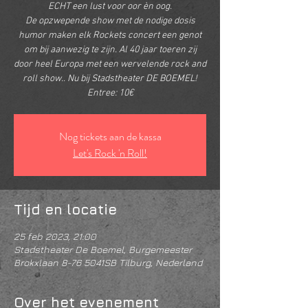
ECHT een lust voor oor èn oog.
De opzwepende show met de nodige dosis
humor maken elk Rockets concert een genot
om bij aanwezig te zijn. Al 40 jaar toeren zij
door heel Europa met een wervelende rock and
roll show.. Nu bij Stadstheater DE BOEMEL!
Entree: 10€
Nog tickets aan de kassa
Let's Rock 'n Roll!
Tijd en locatie
25 feb 2023, 21:00
Stadstheater De Boemel, Burgemeester
Brokxlaan 8-76 5041SB Tilburg, Nederland
Over het evenement