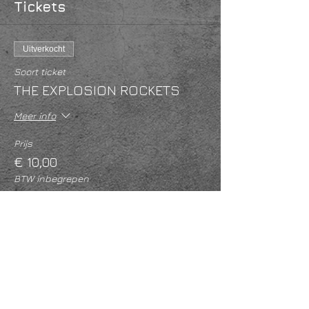
Tickets
Uitverkocht
Soort ticket
THE EXPLOSION ROCKETS
Meer info
Prijs
€ 10,00
BTW inbegrepen
Dit evenement is uitverkocht
Deel dit evenement