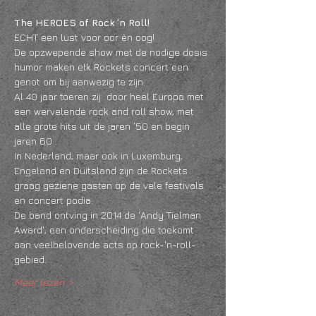
The HEROES of Rock ’n Roll!
ECHT een lust voor oor èn oog!
De opzwepende show met de nodige dosis 
humor maken elk Rockets concert een 
genot om bij aanwezig te zijn.
Al 40 jaar toeren zij  door heel Europa met 
een wervelende rock and roll show, met 
alle grote hits uit de jaren '50 en begin 
jaren 60 .
In Nederland, maar ook in Luxemburg, 
Engeland en Duitsland zijn de Rockets 
graag geziene gasten op de vele festivals 
en concert podia.
De band ontving in 2014 de 'Andy Tielman 
Award', een onderscheiding die toekomt 
aan veelbelovende acts op rock-'n-roll-
gebied.
Meer lezen >