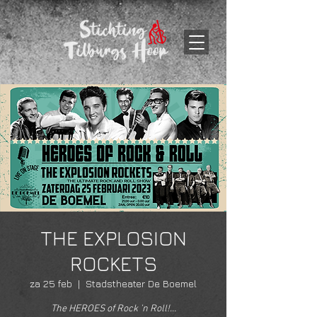
THE EXPLOSION
ROCKETS
za 25 feb
  |  
Stadstheater De Boemel
The HEROES of Rock ’n Roll!...