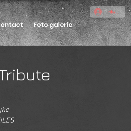
Inloggen
ontact
Foto galerie
Tribute
jke
ILES