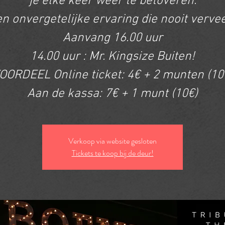
je elke keer weer te betoveren.
n onvergetelijke ervaring die nooit vervee
Aanvang 16.00 uur
14.00 uur : Mr. Kingsize Buiten!
OORDEEL Online ticket: 4€ + 2 munten (10
Aan de kassa: 7€ + 1 munt (10€)
Verkoop via website gesloten
Tickets te koop bij de deur!