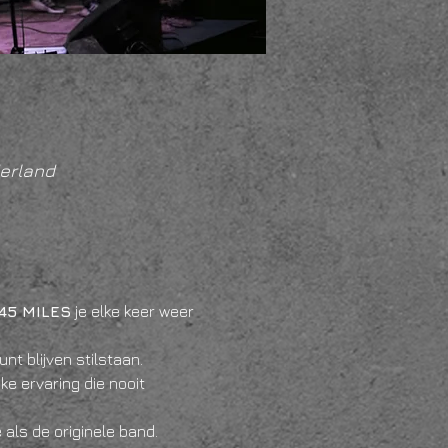
erland
45 MILES
 je elke keer weer 
t blijven stilstaan. 
e ervaring die nooit 
als de originele band.