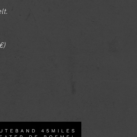
lt.
€)