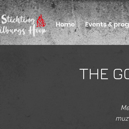
Home
Events & pr
THE GO
Me
muz