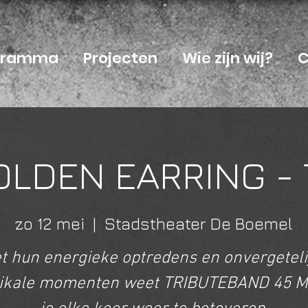
ogramma
Projecten
Wie zijn wij?
C
LDEN EARRING - 
zo 12 mei
  |  
Stadstheater De Boemel
t hun energieke optredens en onvergeteli
ikale momenten weet TRIBUTEBAND 45 M