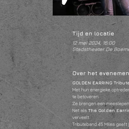
Tijd en locatie
12 mei 2024, 16:00
Stadstheater De Boeme
Over het evenemen
GOLDEN EARRING Tribut
Met hun energieke optrede
te betoveren. 
Ze brengen een meeslepende 
Net als 
The Golden Earri
verveelt. 
Tributeband 45 Miles geeft 