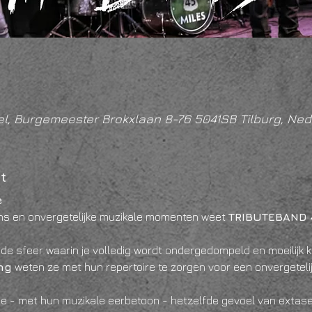
l, Burgemeester Brokxlaan 8-76 5041SB Tilburg, Ned
t
e
ns en onvergetelijke muzikale momenten weet 
TRIBUTEBAND 
sfeer waarin je volledig wordt ondergedompeld en moeilijk kun
ng
 weten ze met hun repertoire te zorgen voor een onvergetelijk
je - met hun muzikale eerbetoon - hetzelfde gevoel van extase 