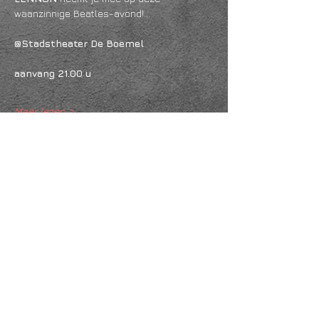
waanzinnige Beatles-avond!...
@Stadstheater De Boemel
aanvang 21.00 u
Meer lezen >
Deel dit evenement
KVK
18061218
- RSIN
810331573
Post en bezoekadres: Kruisstraat 35 - 5014HS -
Tilburg
Algemene voorwaarden & Policy
Privacy