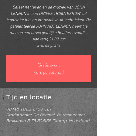
Beleef het leven en de muziek van JOHN
LENNON in een UNIEKE TRIBUTESHOW vol
iconische hits en innovatieve AI-technieken. De
getalenteerde JOHN NOT LENNON neemt je
mee op een onvergetelijke Beatles-avond!....
Aanvang 21.00 uur
Entree gratis
Gratis event
Kom genieten...!
Tijd en locatie
08 feb 2025, 21:00 CET
Stadstheater De Boemel, Burgemeester
Brokxlaan 8-76 5041SB Tilburg, Nederland