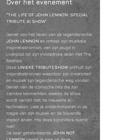
Over het evenement
"THE LIFE OF JOHN LENNON: SPECIAL 
TRIBUTE AI SHOW’
Geniet van het leven van de legendarische 
JOHN LENNON
 en ontdek zijn muzikale 
inspiratiebronnen, van zijn jeugd in 
Liverpool tot zijn invloedrijke jaren met The 
Beatles.
Deze 
UNIEKE TRIBUTESHOW
 onthult zijn 
inspiratiebronnen waardoor zijn creativiteit 
en muziek zijn legendarische weg vonden. 
Geniet van de iconische hits die zijn 
carrière kenmerkten, waarbij de show 
wordt verrijkt met de nieuwste AI-
technieken. Laat je onderdompelen in de 
magie van zijn muziek en de blijvende 
impact ervan. Mis deze bijzondere avond 
niet!
De zeer getalenteerde 
JOHN NOT 
LENNON
 neemt je mee op deze 