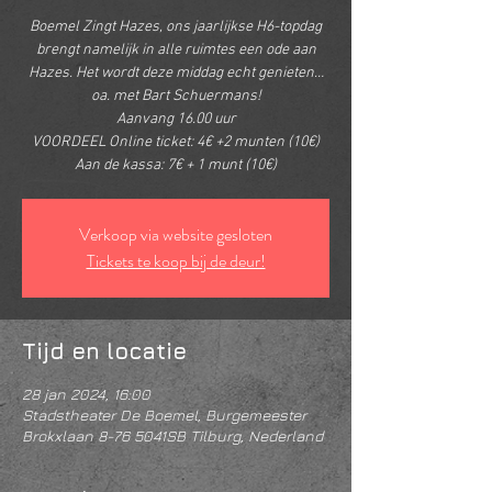
Boemel Zingt Hazes, ons jaarlijkse H6-topdag
brengt namelijk in alle ruimtes een ode aan
Hazes. Het wordt deze middag echt genieten…
oa. met Bart Schuermans!
Aanvang 16.00 uur
VOORDEEL Online ticket: 4€ +2 munten (10€)
Aan de kassa: 7€ + 1 munt (10€)
Verkoop via website gesloten
Tickets te koop bij de deur!
Tijd en locatie
28 jan 2024, 16:00
Stadstheater De Boemel, Burgemeester
Brokxlaan 8-76 5041SB Tilburg, Nederland