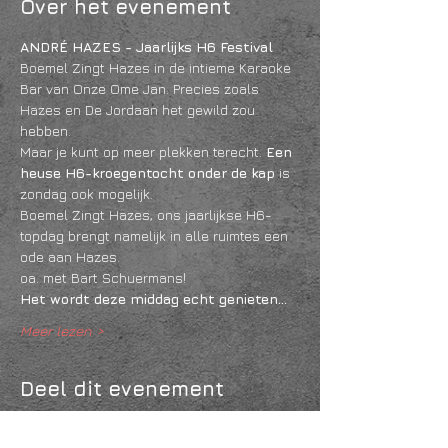
Over het evenement
ANDRÉ HAZES - Jaarlijks H6 Festival
Boemel Zingt Hazes in de intieme Karaoke 
Bar van Onze Ome Jan. Precies zoals 
Hazes en De Jordaan het gewild zou 
hebben. 
Maar je kunt op meer plekken terecht. 
Een 
heuse H6-kroegentocht onder de kap 
is 
zondag ook mogelijk.
Boemel Zingt Hazes, ons jaarlijkse H6-
topdag brengt namelijk in alle ruimtes een 
ode aan Hazes. 
oa. met Bart Schuermans!
Het wordt deze middag echt genieten…
Meer lezen >
Deel dit evenement