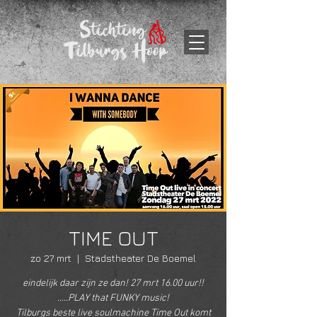
TIME OUT
zo 27 mrt
  |  
Stadstheater De Boemel
eindelijk daar zijn ze dan! 27 mrt 16.00 uur!!
.....PLAY that FUNKY music!
Tilburgs beste live soulmachine Time Out komt