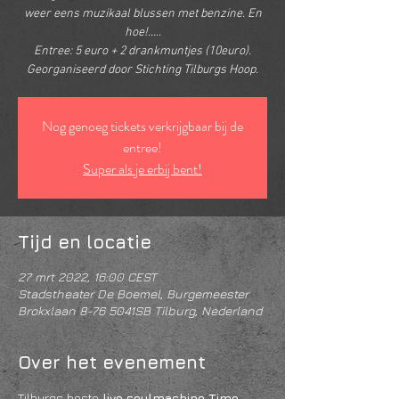
weer eens muzikaal blussen met benzine. En
hoe!.....
Entree: 5 euro + 2 drankmuntjes (10euro).
Georganiseerd door Stichting Tilburgs Hoop.
Nog genoeg tickets verkrijgbaar bij de
entree!
Super als je erbij bent!
Tijd en locatie
27 mrt 2022, 16:00 CEST
Stadstheater De Boemel, Burgemeester
Brokxlaan 8-76 5041SB Tilburg, Nederland
Over het evenement
Tilburgs beste
 live soulmachine Time 