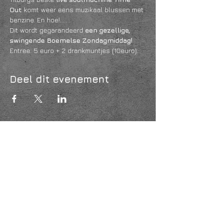
Out 
komt weer eens muzikaal blussen met 
benzine. En hoe!..... .
Dit wordt gegarandeerd 
een gezellige, 
swingende Boemelse Zondagmiddag!
Entree: 5 euro + 2 drankmuntjes (10euro).
Deel dit evenement
KVK
18061218
- RSIN
810331573
Post en bezoekadres: Kruisstraat 35 - 5014HS -
Tilburg
Algemene voorwaarden & Policy
Privacy
Huis- en spelregels