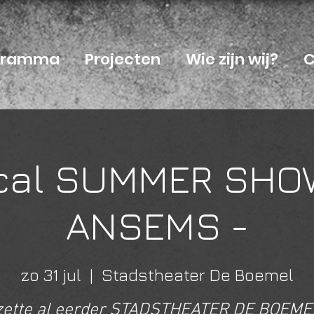
ogramma
Projecten
Wie zijn wij?
C
cal SUMMER SHO
ANSEMS -
zo 31 jul
  |  
Stadstheater De Boemel
 zette al eerder STADSTHEATER DE BOEME