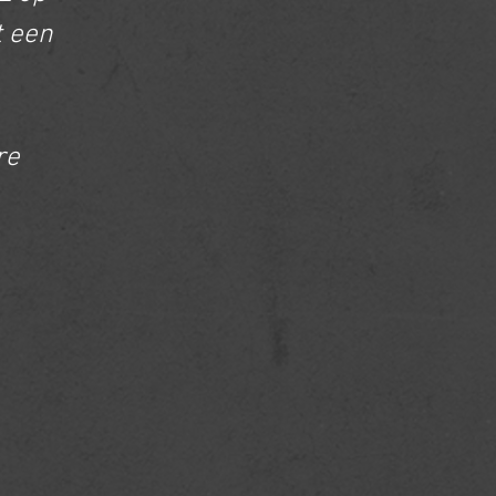
t een
re