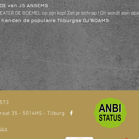
OE van JS ANSEMS
EATER DE BOEMEL op zijn kop! Zet je schrap ! Dit wordt een ab
in handen de populaire Tilburgse DJ'BOAMS
t
1573
raat 35 - 5014HS - Tilburg
icy