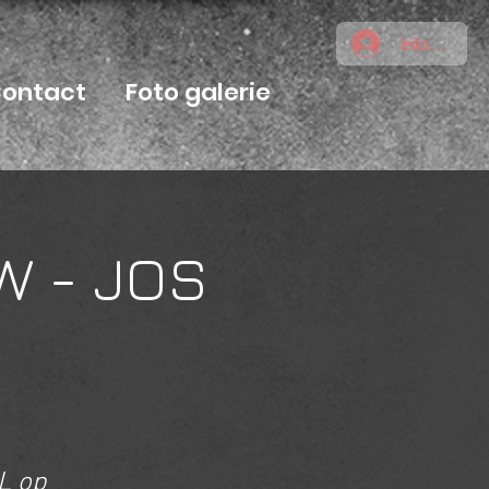
Inloggen
ontact
Foto galerie
W - JOS
L op