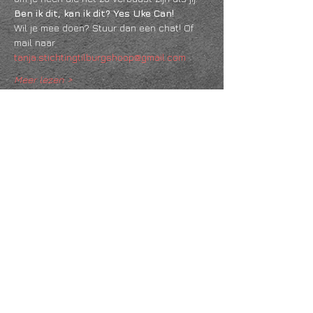
Ben ik dit, kan ik dit? Yes Uke Can!
Wil je mee doen? Stuur dan een chat! Of 
mail naar 
tanja.stichtingtilburgshoop@gmail.com
Meer lezen >
Deel dit evenement
KVK
18061218
- RSIN
810331573
Post en bezoekadres: Kruisstraat 35 - 5014HS -
Tilburg
Algemene voorwaarden & Policy
Privacy
Huis- en spelregels