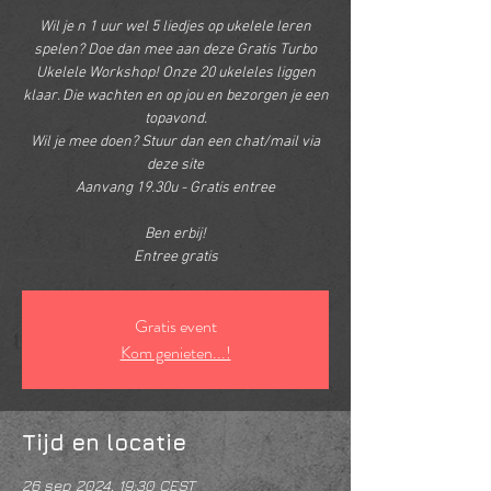
Wil je n 1 uur wel 5 liedjes op ukelele leren
spelen? Doe dan mee aan deze Gratis Turbo
Ukelele Workshop! Onze 20 ukeleles liggen
klaar. Die wachten en op jou en bezorgen je een
topavond.
Wil je mee doen? Stuur dan een chat/mail via
deze site
Aanvang 19.30u - Gratis entree
Ben erbij!
Entree gratis
Gratis event
Kom genieten...!
Tijd en locatie
26 sep 2024, 19:30 CEST