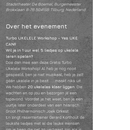
Stadstheater De Boemel, Burgemeester
Brokxlaan 8-76 5041SB Tilburg, Nederland
Over het evenement
Turbo UKELELE Workshop - Yes UKE 
CAN!!
Wil je in 1 uur wel 5 liedjes op ukelele 
leren spelen?
Doe dan mee aan deze Gratis Turbo 
Ukelele Workshop! Al heb je nog nooit 
gespeeld, ben je niet muzikaal, heb je zelf 
géén ukelele in je bezit ……maakt niks uit. 
We hebben 
20 ukeleles klaar liggen
. Die 
wachten en op jou en bezorgen je een 
topavond. Voordat je het weet, ben je een 
uurtje later onderdeel van een hilarisch 
Groot Philharmonisch Joek Orkest. 
En zingt rasentertainer Gerard Korthout de 
leukste liedjes met al die leuke mensen 
om je heen die net zo verbaast zijn als jij.