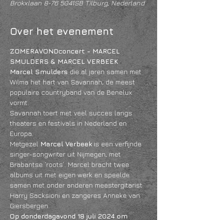
Brokxlaan 8-76 5041SB Tilburg, Nederland
Over het evenement
ZOMERAVONDconcert - MARCEL 
SMULDERS & MARCEL VERBEEK 
Marcel Smulders
 die al jaren samen met 
Wilma het hart van Savannah, de meest 
populaire countryband van de Benelux 
vormt.  
Savannah toert met veel succes langs 
theaters en festivals in Nederland en 
Europa. 
Metgezel 
Marcel Verbeek
 is een verfijnde 
singer-songwriter uit Nijmegen, met 
Brabantse ‘roots’. Marcel bracht twee 
albums uit met eigen werk en speelde 
samen met onder anderen meestergitarist 
Harry Sacksioni en zangeres Anneke van 
Giersbergen.
Op donderdagavond 18 juli 2024 om 