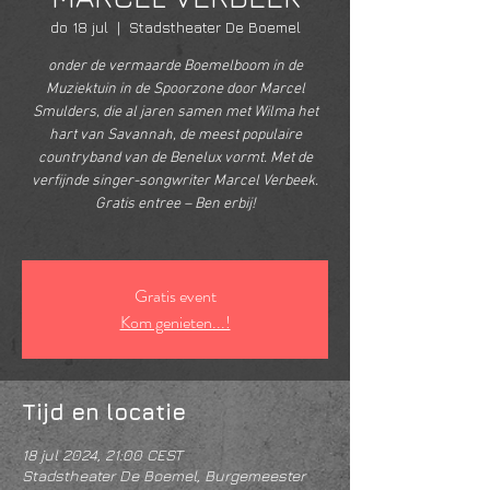
do 18 jul
  |  
Stadstheater De Boemel
onder de vermaarde Boemelboom in de
Muziektuin in de Spoorzone door Marcel
Smulders, die al jaren samen met Wilma het
hart van Savannah, de meest populaire
countryband van de Benelux vormt. Met de
verfijnde singer-songwriter Marcel Verbeek.
Gratis entree – Ben erbij!
Gratis event
Kom genieten...!
Tijd en locatie
18 jul 2024, 21:00 CEST
Stadstheater De Boemel, Burgemeester