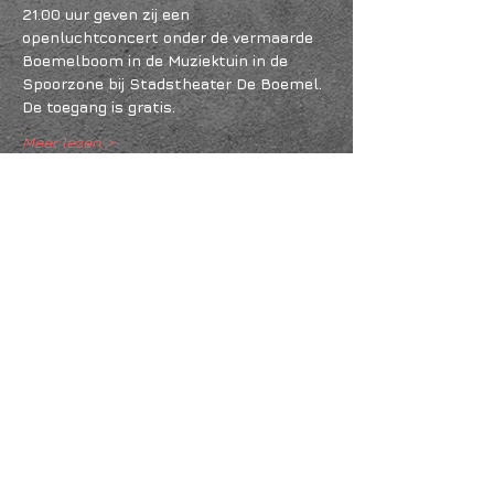
21.00 uur geven zij een 
openluchtconcert onder de vermaarde 
Boemelboom in de Muziektuin in de 
Spoorzone bij Stadstheater De Boemel.
De toegang is gratis.
Meer lezen >
Deel dit evenement
KVK
18061218
- RSIN
810331573
Post en bezoekadres: Kruisstraat 35 - 5014HS -
Tilburg
Algemene voorwaarden & Policy
Privacy