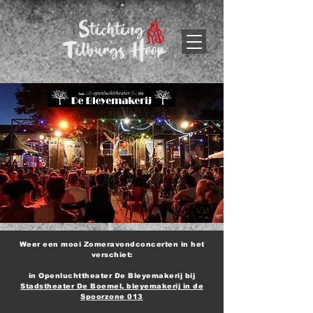
Weer een mooi Zomeravondconcerten in het
verschiet:
in Openluchttheater De Bleyemakerij bij
Stadstheater De Boemel, bleyemakerij in de
Spoorzone 013